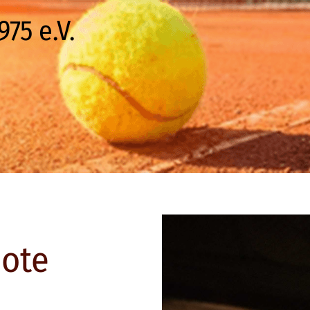
75 e.V.
bote