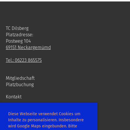
TC Dilsberg
Platzadresse:
Postweg 104
69151 Neckargemümd
Tel.: 06223 865575
Mitgliedschaft
Platzbuchung
Kontakt
Diese Webseite verwendet Cookies um
Inhalte zu personalisieren. Insbesondere
wird Google Maps eingebunden. Bitte
Erstellt mit ClubDesk Vereinssoftware