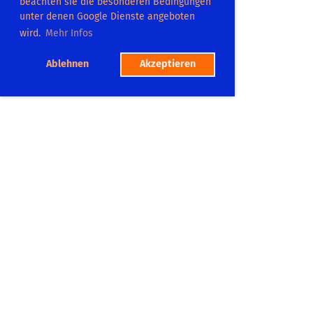
beachten sie die besonderen Bedingungen
unter denen Google Dienste angeboten
wird.
Mehr Infos
Ablehnen
Akzeptieren
TC Dilsberg
Platzadresse:
Postweg 104
69151 Neckargemümd
Tel.: 06223 865575
Mitgliedschaft
Platzbuchung