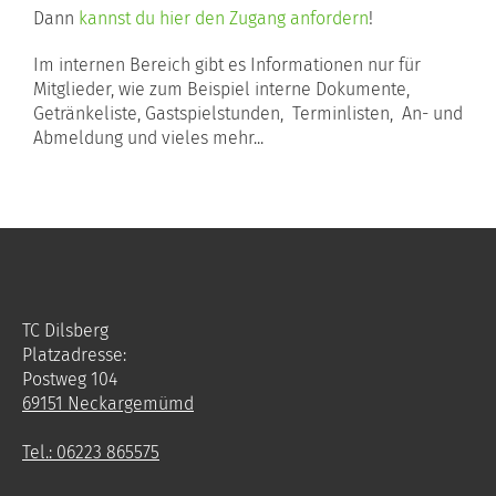
Dann
kannst du hier den Zugang anfordern
!
Im internen Bereich gibt es Informationen nur für
Mitglieder, wie zum Beispiel interne Dokumente,
Getränkeliste, Gastspielstunden, Terminlisten, An- und
Abmeldung und vieles mehr...
TC Dilsberg
Platzadresse:
Postweg 104
69151 Neckargemümd
Tel.: 06223 865575