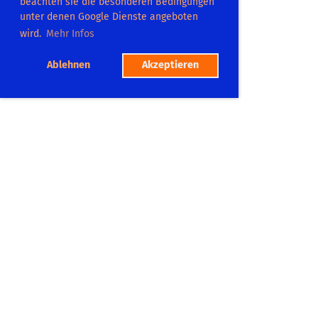
beachten sie die besonderen Bedingungen
unter denen Google Dienste angeboten
wird.
Mehr Infos
Ablehnen
Akzeptieren
TC Dilsberg
Platzadresse:
Postweg 104
69151 Neckargemümd
Tel.: 06223 865575
Mitgliedschaft
Platzbuchung